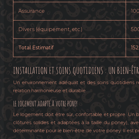
Assurance
10
Divers (équipement, etc.)
50
Total Estimatif
15
INSTALLATION ET SOINS QUOTIDIENS : UN BIEN-ÊT
Un environnement adéquat et des soins quotidiens ré
relation harmonieuse et durable.
LE LOGEMENT ADAPTÉ À VOTRE PONEY
Le logement doit être sûr, confortable et propre. Un 
clôtures solides et adaptées à la taille du poney), av
déterminante pour le bien-être de votre poney. Il est p