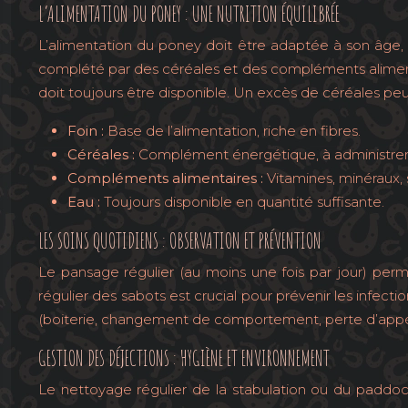
L’ALIMENTATION DU PONEY : UNE NUTRITION ÉQUILIBRÉE
L’alimentation du poney doit être adaptée à son âge, s
complété par des céréales et des compléments alimenta
doit toujours être disponible. Un excès de céréales peu
Foin :
Base de l’alimentation, riche en fibres.
Céréales :
Complément énergétique, à administrer
Compléments alimentaires :
Vitamines, minéraux, 
Eau :
Toujours disponible en quantité suffisante.
LES SOINS QUOTIDIENS : OBSERVATION ET PRÉVENTION
Le pansage régulier (au moins une fois par jour) p
régulier des sabots est crucial pour prévenir les infec
(boiterie, changement de comportement, perte d’appétit,
GESTION DES DÉJECTIONS : HYGIÈNE ET ENVIRONNEMENT
Le nettoyage régulier de la stabulation ou du paddoc