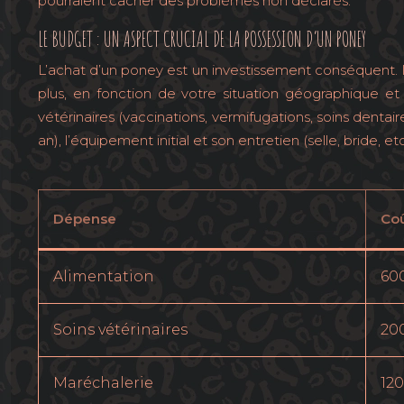
pourraient cacher des problèmes non déclarés.
LE BUDGET : UN ASPECT CRUCIAL DE LA POSSESSION D’UN PONEY
L’achat d’un poney est un investissement conséquent. Il
plus, en fonction de votre situation géographique et 
vétérinaires (vaccinations, vermifugations, soins denta
an), l’équipement initial et son entretien (selle, bride, et
Dépense
Coû
Alimentation
60
Soins vétérinaires
20
Maréchalerie
12