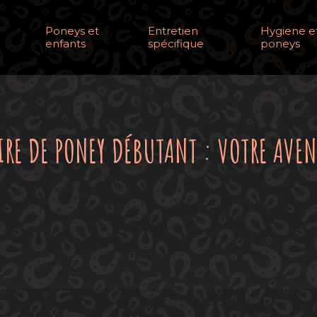
Poneys et
Entretien
Hygiene et
enfants
spécifique
poneys
IRE DE PONEY DÉBUTANT : VOTRE AVE