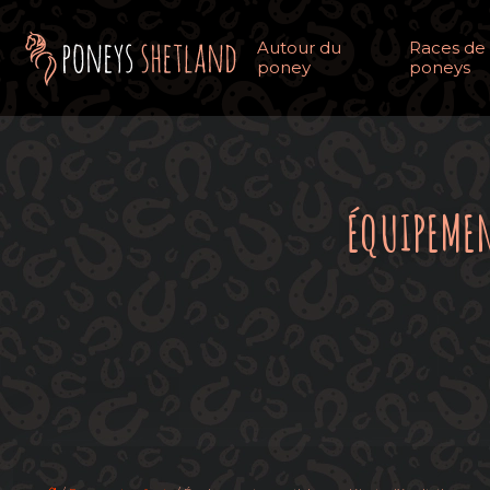
Autour du
Races de
poney
poneys
ÉQUIPEMEN