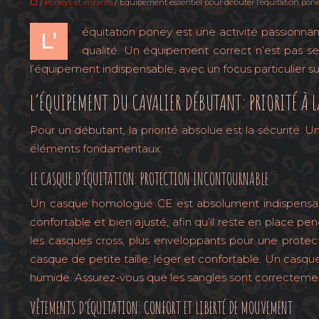
/
Poneys et enfants
/ Équipement essentiel pour débuter l’équitation pon
équitation poney est une activité passionnan
L’
qualité. Un équipement correct n’est pas se
l’équipement indispensable, avec un focus particulier sur
L’ÉQUIPEMENT DU CAVALIER DÉBUTANT: PRIORITÉ À L
Pour un débutant, la priorité absolue est la sécurité. 
éléments fondamentaux:
LE CASQUE D’ÉQUITATION: PROTECTION INCONTOURNABLE
Un casque homologué CE est absolument indispensable.
confortable et bien ajusté, afin qu’il reste en place pen
les casques cross, plus enveloppants pour une protec
casque de petite taille, léger et confortable. Un casq
humide. Assurez-vous que les sangles sont correctemen
VÊTEMENTS D’ÉQUITATION: CONFORT ET LIBERTÉ DE MOUVEMENT