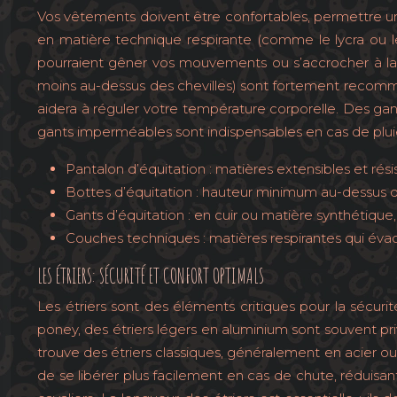
Vos vêtements doivent être confortables, permettre u
en matière technique respirante (comme le lycra ou le
pourraient gêner vos mouvements ou s’accrocher à la 
moins au-dessus des chevilles) sont fortement recom
aidera à réguler votre température corporelle. Des g
gants imperméables sont indispensables en cas de pluie.
Pantalon d’équitation : matières extensibles et résist
Bottes d’équitation : hauteur minimum au-dessus de
Gants d’équitation : en cuir ou matière synthétique
Couches techniques : matières respirantes qui évacue
LES ÉTRIERS: SÉCURITÉ ET CONFORT OPTIMALS
Les étriers sont des éléments critiques pour la sécurité
poney, des étriers légers en aluminium sont souvent privi
trouve des étriers classiques, généralement en acier 
de se libérer plus facilement en cas de chute, réduisa