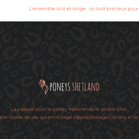
L’ensemble licol et longe : un outil précieux po
La passion pour le poney transcende le simple loisir ;
table mode de vie qui encourage l’apprentissage continu et le 