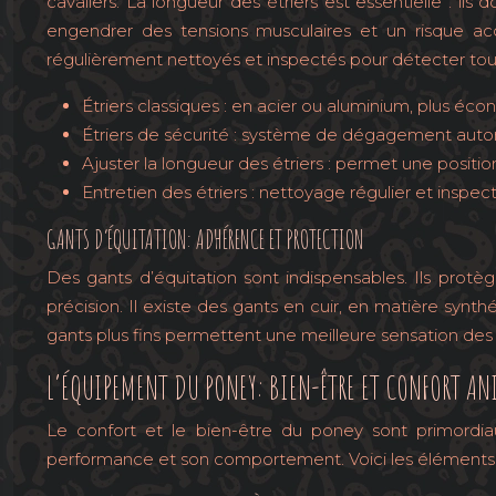
cavaliers. La longueur des étriers est essentielle : i
engendrer des tensions musculaires et un risque ac
régulièrement nettoyés et inspectés pour détecter to
Étriers classiques : en acier ou aluminium, plus éc
Étriers de sécurité : système de dégagement automa
Ajuster la longueur des étriers : permet une positi
Entretien des étriers : nettoyage régulier et inspec
GANTS D’ÉQUITATION: ADHÉRENCE ET PROTECTION
Des gants d’équitation sont indispensables. Ils protè
précision. Il existe des gants en cuir, en matière synth
gants plus fins permettent une meilleure sensation des r
L’ÉQUIPEMENT DU PONEY: BIEN-ÊTRE ET CONFORT AN
Le confort et le bien-être du poney sont primordia
performance et son comportement. Voici les éléments 