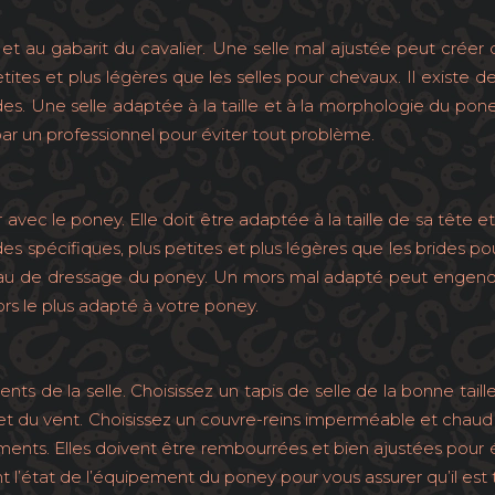
et au gabarit du cavalier. Une selle mal ajustée peut créer 
etites et plus légères que les selles pour chevaux. Il existe de
es. Une selle adaptée à la taille et à la morphologie du pone
 par un professionnel pour éviter tout problème.
ec le poney. Elle doit être adaptée à la taille de sa tête 
rides spécifiques, plus petites et plus légères que les brides
 niveau de dressage du poney. Un mors mal adapté peut enge
ors le plus adapté à votre poney.
ts de la selle. Choisissez un tapis de selle de la bonne tai
 et du vent. Choisissez un couvre-reins imperméable et chaud 
ents. Elles doivent être rembourrées et bien ajustées pour év
nt l’état de l’équipement du poney pour vous assurer qu’il est