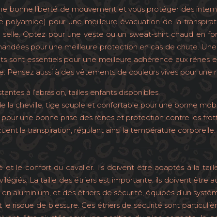
ne bonne liberté de mouvement et vous protéger des intempér
 polyamide) pour une meilleure évacuation de la transpirat
selle. Optez pour une veste ou un sweat-shirt chaud en fonc
mandées pour une meilleure protection en cas de chute. Une
ants sont essentiels pour une meilleure adhérence aux rênes
 Pensez aussi à des vêtements de couleurs vives pour une meil
antes à l’abrasion, tailles enfants disponibles.
 la cheville, tige souple et confortable pour une bonne mobil
, pour une bonne prise des rênes et protection contre les fro
nt la transpiration, régulant ainsi la température corporelle.
 et le confort du cavalier. Ils doivent être adaptés à la tail
légiés. La taille des étriers est importante: ils doivent être
ou en aluminium, et des étriers de sécurité, équipés d’un s
nt le risque de blessure. Ces étriers de sécurité sont partic