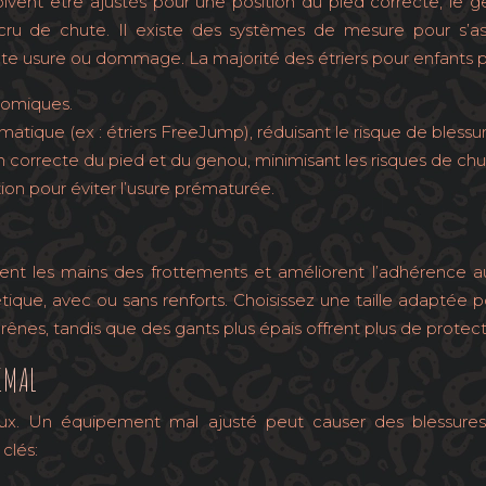
ls doivent être ajustés pour une position du pied correcte, l
cru de chute. Il existe des systèmes de mesure pour s’ass
ute usure ou dommage. La majorité des étriers pour enfants 
onomiques.
tique (ex : étriers FreeJump), réduisant le risque de blessur
on correcte du pied et du genou, minimisant les risques de chu
tion pour éviter l’usure prématurée.
gent les mains des frottements et améliorent l’adhérence au
étique, avec ou sans renforts. Choisissez une taille adaptée 
ênes, tandis que des gants plus épais offrent plus de protecti
IMAL
ux. Un équipement mal ajusté peut causer des blessures e
clés: