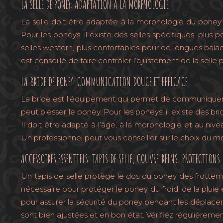
LA SELLE DE PONEY: ADAPTATION À LA MORPHOLOGIE
La selle doit être adaptée à la morphologie du poney 
Pour les poneys, il existe des selles spécifiques, plus p
selles western, plus confortables pour de longues balad
est conseillé de faire contrôler l’ajustement de la selle
LA BRIDE DE PONEY: COMMUNICATION DOUCE ET EFFICACE
La bride est l’équipement qui permet de communiquer av
peut blesser le poney. Pour les poneys, il existe des b
Il doit être adapté à l’âge, à la morphologie et au
Un professionnel peut vous conseiller sur le choix du m
ACCESSOIRES ESSENTIELS: TAPIS DE SELLE, COUVRE-REINS, PROTECTIONS
Un tapis de selle protège le dos du poney des frottemen
nécessaire pour protéger le poney du froid, de la pluie
pour assurer la sécurité du poney pendant les déplacem
sont bien ajustées et en bon état. Vérifiez régulièreme