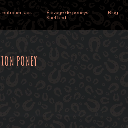
 entretien des
Élevage de poneys
Blog
Shetland
TION PONEY