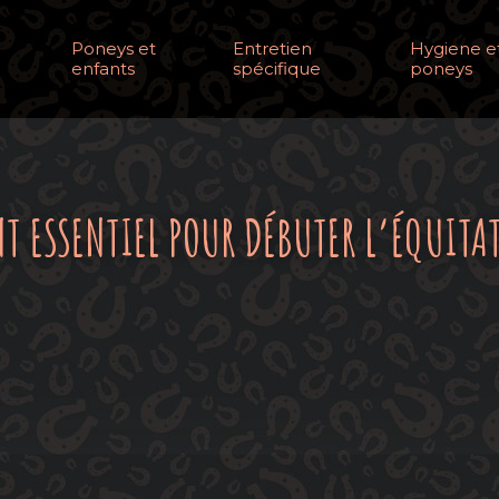
Poneys et
Entretien
Hygiene et
enfants
spécifique
poneys
T ESSENTIEL POUR DÉBUTER L’ÉQUITA