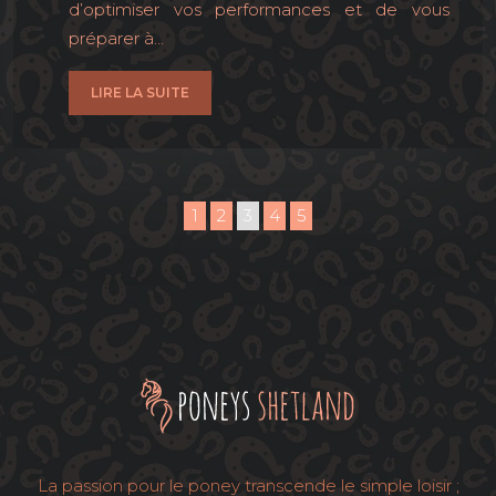
d’optimiser vos performances et de vous
préparer à…
LIRE LA SUITE
1
2
3
4
5
La passion pour le poney transcende le simple loisir ;