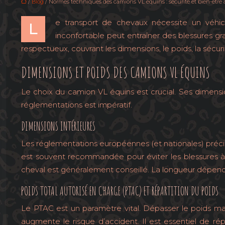
/
Blog
/ Normes techniques des camions VL équins : sécurité et bien-être
e transport de chevaux nécessite un véhic
L
inconfortable peut entraîner des blessures gra
respectueux, couvrant les dimensions, le poids, la sécuri
DIMENSIONS ET POIDS DES CAMIONS VL ÉQUINS
Le choix du camion VL équins est crucial. Ses dimensi
réglementations est impératif.
DIMENSIONS INTÉRIEURES
Les réglementations européennes (et nationales) préci
est souvent recommandée pour éviter les blessures à l
cheval est généralement conseillé. La longueur dépend
POIDS TOTAL AUTORISÉ EN CHARGE (PTAC) ET RÉPARTITION DU POIDS
Le PTAC est un paramètre vital. Dépasser le poids max
augmente le risque d’accident. Il est essentiel de r