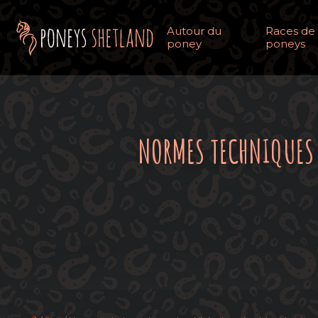
Autour du
Races de
poney
poneys
NORMES TECHNIQUES 