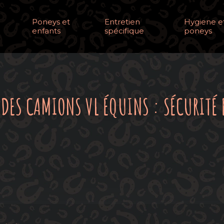
Poneys et
Entretien
Hygiene et
enfants
spécifique
poneys
DES CAMIONS VL ÉQUINS : SÉCURITÉ 