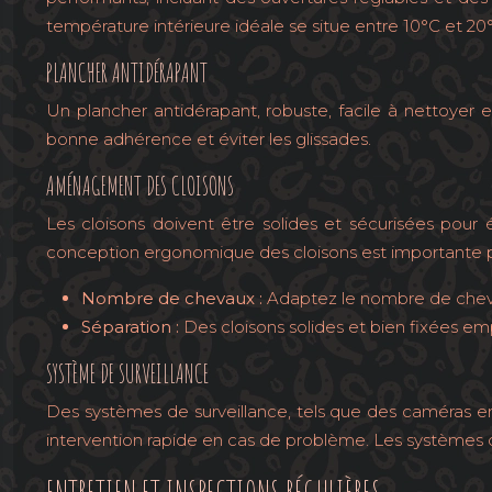
température intérieure idéale se situe entre 10°C et 20
PLANCHER ANTIDÉRAPANT
Un plancher antidérapant, robuste, facile à nettoyer e
bonne adhérence et éviter les glissades.
AMÉNAGEMENT DES CLOISONS
Les cloisons doivent être solides et sécurisées pour é
conception ergonomique des cloisons est importante p
Nombre de chevaux :
Adaptez le nombre de chevaux
Séparation :
Des cloisons solides et bien fixées e
SYSTÈME DE SURVEILLANCE
Des systèmes de surveillance, tels que des caméras em
intervention rapide en cas de problème. Les systèmes de 
ENTRETIEN ET INSPECTIONS RÉGULIÈRES