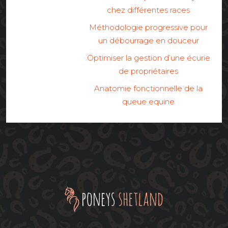
chez différentes races
Méthodologie progressive pour
un débourrage en douceur
Optimiser la gestion d’une écurie
de propriétaires
Anatomie fonctionnelle de la
queue equine