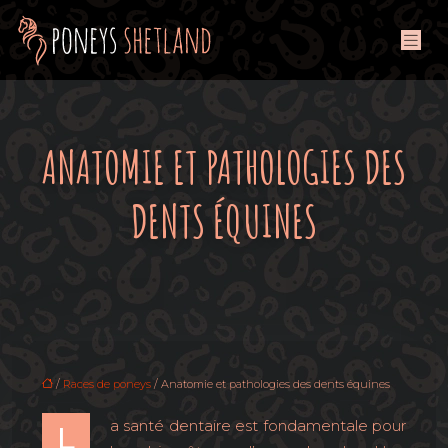
ANATOMIE ET PATHOLOGIES DES
DENTS ÉQUINES
/
Races de poneys
/ Anatomie et pathologies des dents équines
a santé dentaire est fondamentale pour
L