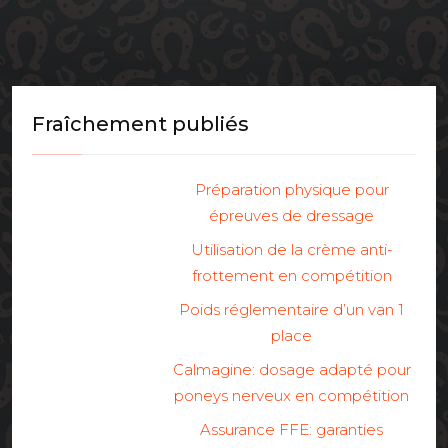
Fraîchement publiés
Préparation physique pour
épreuves de dressage
Utilisation de la crème anti-
frottement en compétition
Poids réglementaire d’un van 1
place
Calmagine: dosage adapté pour
poneys nerveux en compétition
Assurance FFE: garanties