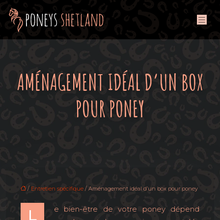
AMÉNAGEMENT IDÉAL D’UN BOX
POUR PONEY
/
Entretien spécifique
/ Aménagement idéal d’un box pour poney
e bien-être de votre poney dépend
L