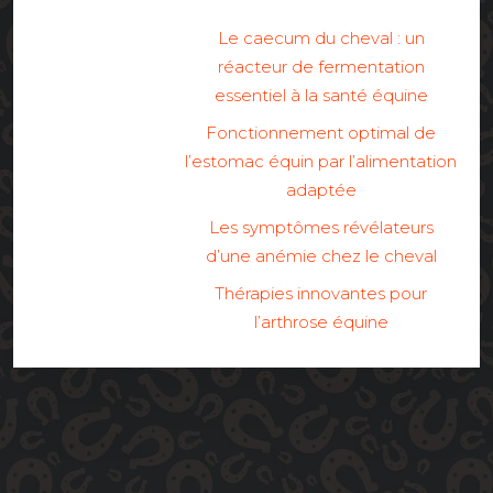
Le caecum du cheval : un
réacteur de fermentation
essentiel à la santé équine
Fonctionnement optimal de
l’estomac équin par l’alimentation
adaptée
Les symptômes révélateurs
d’une anémie chez le cheval
Thérapies innovantes pour
l’arthrose équine