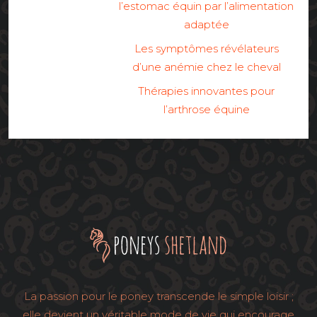
l’estomac équin par l’alimentation
adaptée
Les symptômes révélateurs
d’une anémie chez le cheval
Thérapies innovantes pour
l’arthrose équine
La passion pour le poney transcende le simple loisir ;
elle devient un véritable mode de vie qui encourage