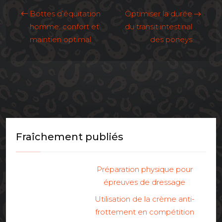
Bottes d’équitation
Optimiser la durée
homme: confort et
du transit intestinal
maintien optimal
des poneys
Fraîchement publiés
Préparation physique pour
épreuves de dressage
Utilisation de la crème anti-
frottement en compétition